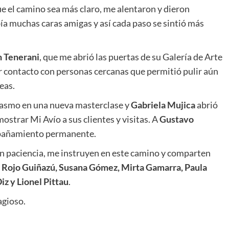
 el camino sea más claro, me alentaron y dieron
a muchas caras amigas y así cada paso se sintió más
 Tenerani
, que me abrió las puertas de su Galería de Arte
r contacto con personas cercanas que permitió pulir aún
eas.
asmo en una nueva masterclase y
Gabriela Mujica
abrió
ostrar Mi Avío a sus clientes y visitas. A
Gustavo
mpañamiento permanente.
n paciencia, me instruyen en este camino y comparten
 Rojo Guiñazú, Susana Gómez, Mirta Gamarra, Paula
z y Lionel Pittau
.
gioso.