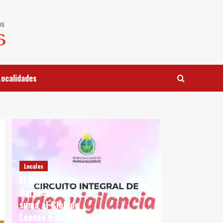
Localidades
Locales
El Municipio de
Barranqueras
suma al Club de
Leones a su Plan