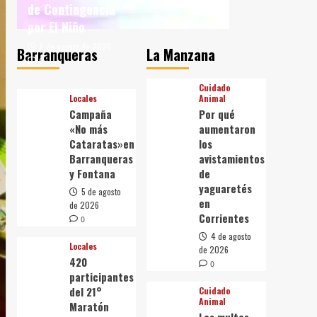
de Contingencia
por El Niño
6 de agosto de 2026
Barranqueras
La Manzana
0
Cuidado
Locales
Animal
Campaña
Por qué
«No más
aumentaron
Cataratas»en
los
Barranqueras
avistamientos
y Fontana
de
yaguaretés
5 de agosto
en
de 2026
Corrientes
0
4 de agosto
Locales
de 2026
420
0
participantes
del 21°
Cuidado
Animal
Maratón