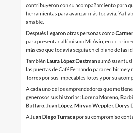
contribuyeron con su acompañamiento para que
herramientas para avanzar más todavía. Ya habí
amable.
Después llegaron otras personas como
Carmen
para presentar allí mismo Mi Avío, en un prime
más eso que todavía seguía en el plano de las id
También
Laura López Oestman
sumó su entusi
las puertas de Café Fernando para recibirme y m
Torres
por sus impecables fotos y por su aco
A cada uno de los emprendedores que me tiene
generosos sus historias:
Lorena Moreno, Barbi
Buttaro, Juan López, Miryan Weppler, Dorys Di
A
Juan Diego Turraca
por su compromiso conta