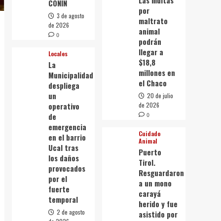
Las multas
CONIN
por
3 de agosto
maltrato
de 2026
animal
0
podrán
llegar a
Locales
$18,8
La
millones en
Municipalidad
el Chaco
despliega
un
20 de julio
operativo
de 2026
de
0
emergencia
Cuidado
en el barrio
Animal
Ucal tras
Puerto
los daños
Tirol.
provocados
Resguardaron
por el
a un mono
fuerte
carayá
temporal
herido y fue
2 de agosto
asistido por