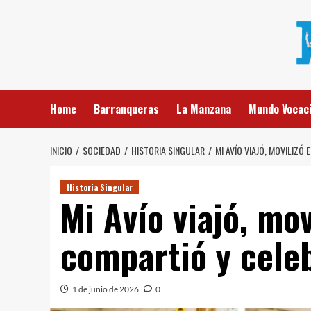
Saltar
al
contenido
Home
Barranqueras
La Manzana
Mundo Vocaci
INICIO
SOCIEDAD
HISTORIA SINGULAR
MI AVÍO VIAJÓ, MOVILIZ
Historia Singular
Mi Avío viajó, mo
compartió y cele
1 de junio de 2026
0