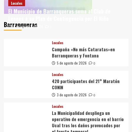
Locales
El Municipio de Barranqueras suma al Club de
Leones a su Plan de Contingencia por El Niño
Barranqueras
6 de agosto de 2026
0
Locales
Campaña «No más Cataratas»en
Barranqueras y Fontana
5 de agosto de 2026
0
Locales
420 participantes del 21° Maratón
CONIN
3 de agosto de 2026
0
Locales
La Municipalidad despliega un
operativo de emergencia en el barrio
Ucal tras los daños provocados por
el fuerte temporal