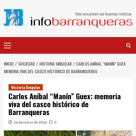
Saltar
al
contenido
Menú
principal
INICIO
SOCIEDAD
HISTORIA SINGULAR
CARLOS ANÍBAL “MANÍN” GUEX:
MEMORIA VIVA DEL CASCO HISTÓRICO DE BARRANQUERAS
Historia Singular
Carlos Aníbal “Manín” Guex: memoria
viva del casco histórico de
Barranqueras
26 de marzo de 2026
0