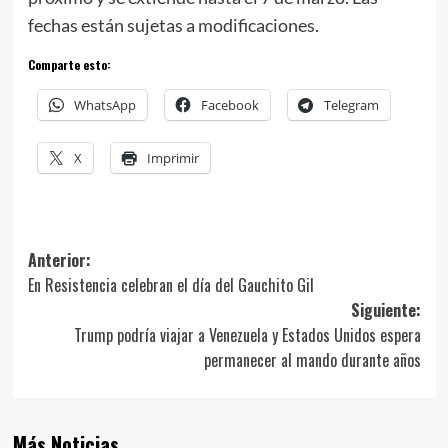
fechas están sujetas a modificaciones.
Comparte esto:
WhatsApp
Facebook
Telegram
X
Imprimir
Navegación
Anterior:
En Resistencia celebran el día del Gauchito Gil
de
Siguiente:
entradas
Trump podría viajar a Venezuela y Estados Unidos espera
permanecer al mando durante años
Más Noticias