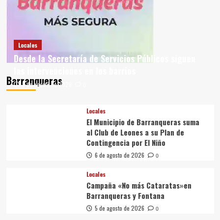
Locales
Desde la Secretaría de Servicios Públicos siguen
las intervenciones en los barrios
Barranqueras
8 de agosto de 2026
0
Locales
El Municipio de Barranqueras suma
al Club de Leones a su Plan de
Contingencia por El Niño
6 de agosto de 2026
0
Locales
Campaña «No más Cataratas»en
Barranqueras y Fontana
5 de agosto de 2026
0