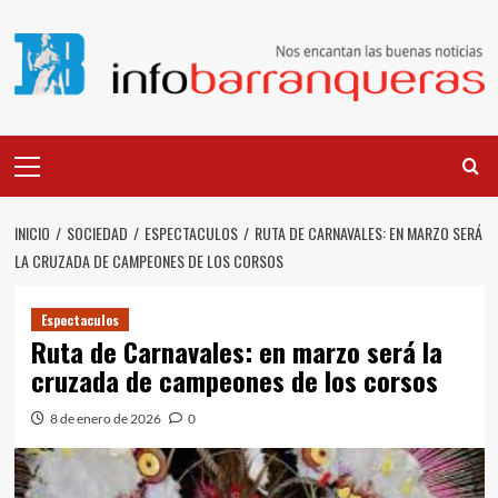
Saltar
al
contenido
Menú
principal
INICIO
SOCIEDAD
ESPECTACULOS
RUTA DE CARNAVALES: EN MARZO SERÁ
LA CRUZADA DE CAMPEONES DE LOS CORSOS
Espectaculos
Ruta de Carnavales: en marzo será la
cruzada de campeones de los corsos
8 de enero de 2026
0