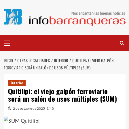
Saltar
al
contenido
Menú
principal
INICIO
OTRAS LOCALIDADES
INTERIOR
QUITILIPI: EL VIEJO GALPÓN
FERROVIARIO SERÁ UN SALÓN DE USOS MÚLTIPLES (SUM)
Interior
Quitilipi: el viejo galpón ferroviario
será un salón de usos múltiples (SUM)
2 de octubre de 2025
0