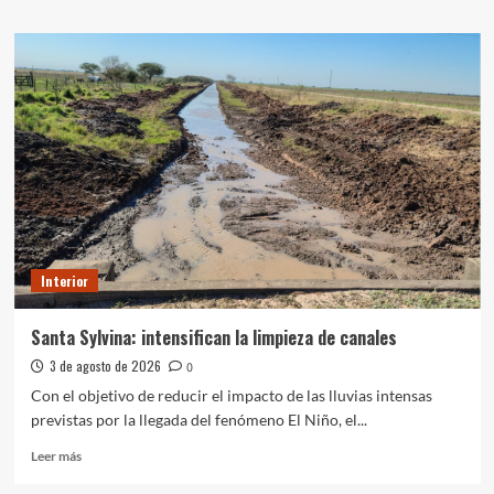
sobre
Renuevan
el
pedido
de
tratamiento
y
aprobación
de
la
Ley
de
Reiterancia.
Interior
Santa Sylvina: intensifican la limpieza de canales
3 de agosto de 2026
0
Con el objetivo de reducir el impacto de las lluvias intensas
previstas por la llegada del fenómeno El Niño, el...
Leer
Leer más
más