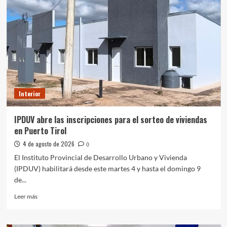
con
Defensa
Civil:
3625162913
–
3625299957.
Interior
IPDUV abre las inscripciones para el sorteo de viviendas
en Puerto Tirol
4 de agosto de 2026
0
El Instituto Provincial de Desarrollo Urbano y Vivienda
(IPDUV) habilitará desde este martes 4 y hasta el domingo 9
de...
Leer
Leer más
más
sobre
IPDUV