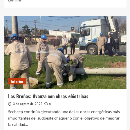
Leer más
más
sobre
Vecinos
de
Puerto
Tirol
esperan
la
normalización
del
servicio
de
agua
Interior
Las Breñas: Avanza con obras eléctricas
3 de agosto de 2026
0
Secheep continúa ejecutando una de las obras energéticas más
importantes del sudoeste chaqueño con el objetivo de mejorar
la calidad...