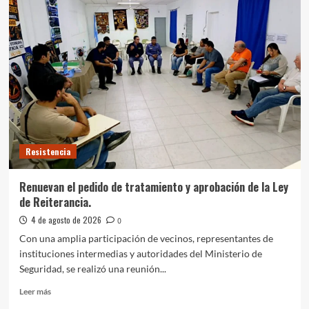
abre
las
inscripciones
para
el
sorteo
de
viviendas
en
Puerto
Tirol
Resistencia
Renuevan el pedido de tratamiento y aprobación de la Ley
de Reiterancia.
4 de agosto de 2026
0
Con una amplia participación de vecinos, representantes de
instituciones intermedias y autoridades del Ministerio de
Seguridad, se realizó una reunión...
Leer
Leer más
más