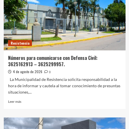
del
semáforo
de
San
Martín
y
calle
Resistencia
Carlos
Boggio.
Números para comunicarse con Defensa Civil:
3625162913 – 3625299957.
4 de agosto de 2026
0
La Municipalidad de Resistencia solicita responsabilidad a la
hora de informar y cautela al tomar conocimiento de presuntas
situaciones,...
Leer
Leer más
más
sobre
Números
para
comunicarse