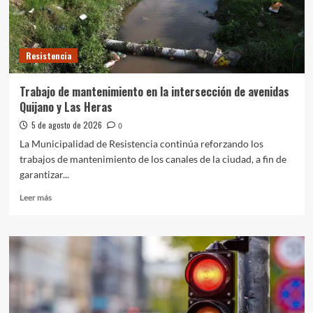
en
el
sector
del
Resistencia
ex
Campo
Zampa
Trabajo de mantenimiento en la intersección de avenidas
Quijano y Las Heras
5 de agosto de 2026
0
La Municipalidad de Resistencia continúa reforzando los
trabajos de mantenimiento de los canales de la ciudad, a fin de
garantizar...
Leer
Leer más
más
sobre
Trabajo
de
mantenimiento
en
la
intersección