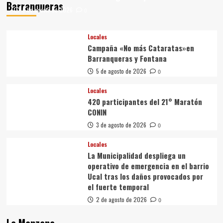
Barranqueras
6 de agosto de 2026
0
Locales
Campaña «No más Cataratas»en
Barranqueras y Fontana
5 de agosto de 2026
0
Locales
420 participantes del 21° Maratón
CONIN
3 de agosto de 2026
0
Locales
La Municipalidad despliega un
operativo de emergencia en el barrio
Ucal tras los daños provocados por
el fuerte temporal
2 de agosto de 2026
0
La Manzana