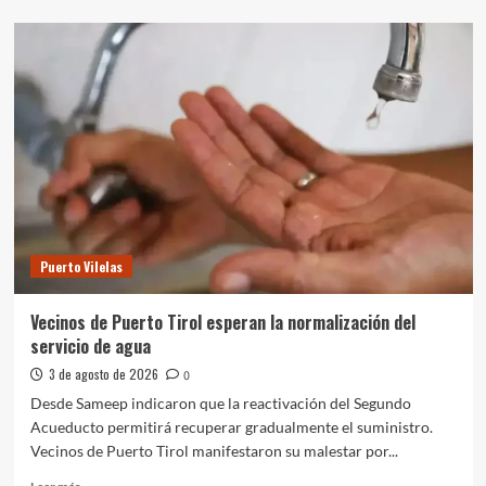
sobre
Santa
Sylvina:
intensifican
la
limpieza
de
canales
Puerto Vilelas
Vecinos de Puerto Tirol esperan la normalización del
servicio de agua
3 de agosto de 2026
0
Desde Sameep indicaron que la reactivación del Segundo
Acueducto permitirá recuperar gradualmente el suministro.
Vecinos de Puerto Tirol manifestaron su malestar por...
Leer