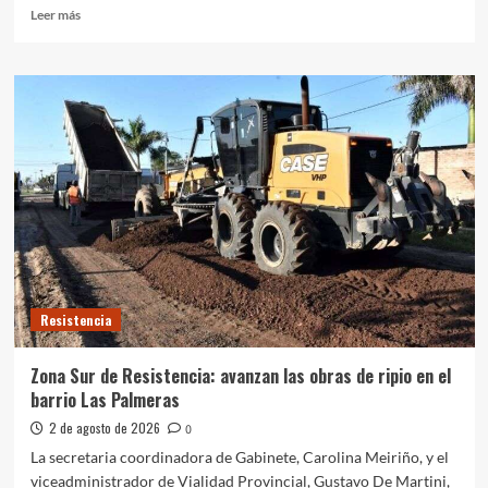
Leer
Leer más
más
sobre
Las
Breñas:
Avanza
con
obras
eléctricas
Resistencia
Zona Sur de Resistencia: avanzan las obras de ripio en el
barrio Las Palmeras
2 de agosto de 2026
0
La secretaria coordinadora de Gabinete, Carolina Meiriño, y el
viceadministrador de Vialidad Provincial, Gustavo De Martini,