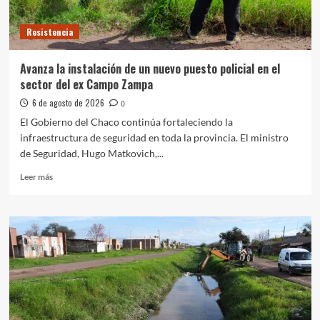
Resistencia
Avanza la instalación de un nuevo puesto policial en el
sector del ex Campo Zampa
6 de agosto de 2026
0
El Gobierno del Chaco continúa fortaleciendo la
infraestructura de seguridad en toda la provincia. El ministro
de Seguridad, Hugo Matkovich,...
Leer
Leer más
más
sobre
Avanza
la
instalación
de
un
nuevo
puesto
policial