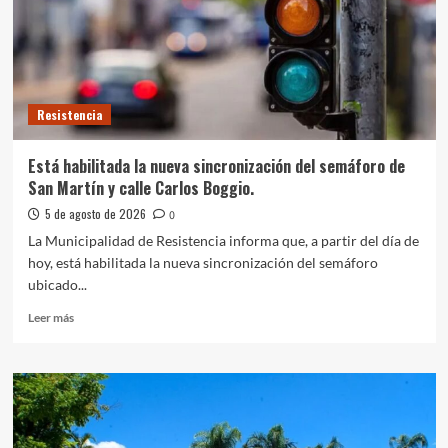
de
avenidas
Quijano
y
Las
Heras
Resistencia
Está habilitada la nueva sincronización del semáforo de
San Martín y calle Carlos Boggio.
5 de agosto de 2026
0
La Municipalidad de Resistencia informa que, a partir del día de
hoy, está habilitada la nueva sincronización del semáforo
ubicado...
Leer
Leer más
más
sobre
Está
habilitada
la
nueva
sincronización