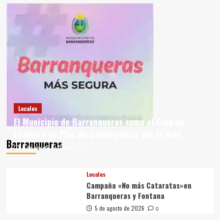
Locales
El Municipio de Barranqueras suma al Club de
Leones a su Plan de Contingencia por El Niño
Barranqueras
6 de agosto de 2026
0
Locales
Campaña «No más Cataratas»en
Barranqueras y Fontana
5 de agosto de 2026
0