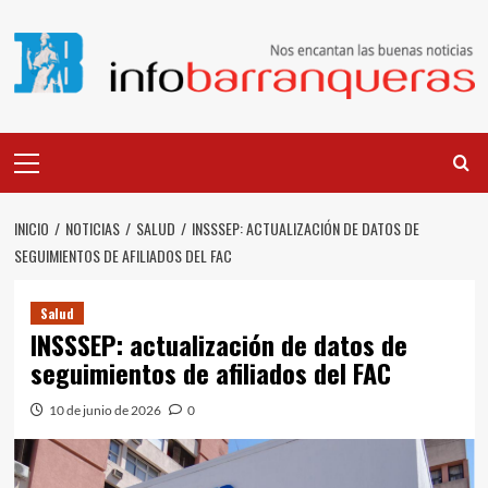
Saltar
al
contenido
Menú
principal
INICIO
NOTICIAS
SALUD
INSSSEP: ACTUALIZACIÓN DE DATOS DE
SEGUIMIENTOS DE AFILIADOS DEL FAC
Salud
INSSSEP: actualización de datos de
seguimientos de afiliados del FAC
10 de junio de 2026
0