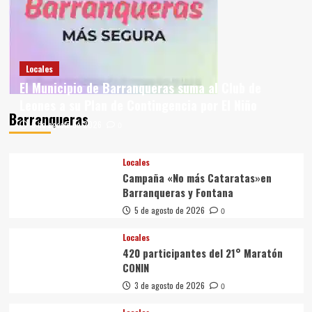
Locales
El Municipio de Barranqueras suma al Club de
Leones a su Plan de Contingencia por El Niño
Barranqueras
6 de agosto de 2026
0
Locales
Campaña «No más Cataratas»en
Barranqueras y Fontana
5 de agosto de 2026
0
Locales
420 participantes del 21° Maratón
CONIN
3 de agosto de 2026
0