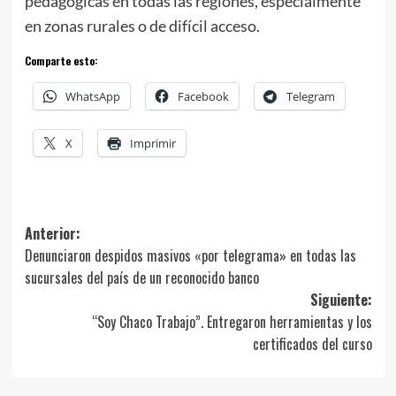
pedagógicas en todas las regiones, especialmente
en zonas rurales o de difícil acceso.
Comparte esto:
WhatsApp
Facebook
Telegram
X
Imprimir
Navegación
Anterior:
Denunciaron despidos masivos «por telegrama» en todas las
de
sucursales del país de un reconocido banco
entradas
Siguiente:
“Soy Chaco Trabajo”. Entregaron herramientas y los
certificados del curso