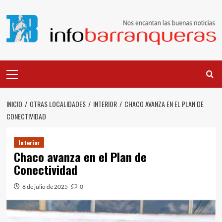
Saltar
al
contenido
Menú
principal
INICIO
OTRAS LOCALIDADES
INTERIOR
CHACO AVANZA EN EL PLAN DE
CONECTIVIDAD
Interior
Chaco avanza en el Plan de
Conectividad
8 de julio de 2025
0