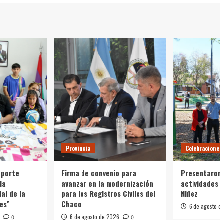
Provincia
Celebracione
eporte
Firma de convenio para
Presentaron
la
avanzar en la modernización
actividades 
al de la
para los Registros Civiles del
Niñez
es”
Chaco
6 de agosto
6 de agosto de 2026
0
0