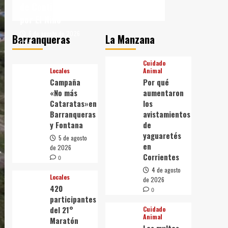
de Contingencia
por El Niño
6 de agosto de 2026
Barranqueras
La Manzana
0
Cuidado
Locales
Animal
Campaña
Por qué
«No más
aumentaron
Cataratas»en
los
Barranqueras
avistamientos
y Fontana
de
yaguaretés
5 de agosto
en
de 2026
Corrientes
0
4 de agosto
Locales
de 2026
420
0
participantes
del 21°
Cuidado
Animal
Maratón