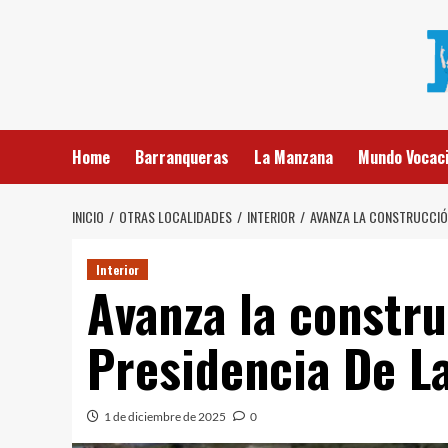
Saltar
al
contenido
Home
Barranqueras
La Manzana
Mundo Vocaci
INICIO
OTRAS LOCALIDADES
INTERIOR
AVANZA LA CONSTRUCCIÓN
Interior
Avanza la constru
Presidencia De La
1 de diciembre de 2025
0