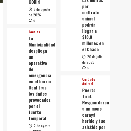
Las multas
CONIN
por
3 de agosto
maltrato
de 2026
animal
0
podrán
llegar a
Locales
$18,8
La
millones en
Municipalidad
el Chaco
despliega
un
20 de julio
operativo
de 2026
de
0
emergencia
Cuidado
en el barrio
Animal
Ucal tras
Puerto
los daños
Tirol.
provocados
Resguardaron
por el
a un mono
fuerte
carayá
temporal
herido y fue
2 de agosto
asistido por