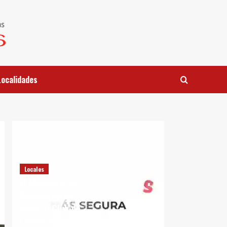
Localidades
Locales
El Municipio de
Barranqueras
suma al Club de
Leones a su Plan