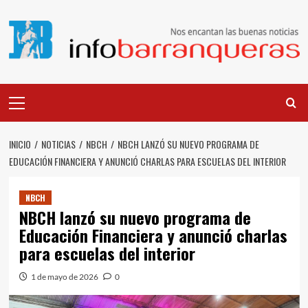
Saltar
al
contenido
Menú
principal
INICIO
NOTICIAS
NBCH
NBCH LANZÓ SU NUEVO PROGRAMA DE
EDUCACIÓN FINANCIERA Y ANUNCIÓ CHARLAS PARA ESCUELAS DEL INTERIOR
NBCH
NBCH lanzó su nuevo programa de
Educación Financiera y anunció charlas
para escuelas del interior
1 de mayo de 2026
0