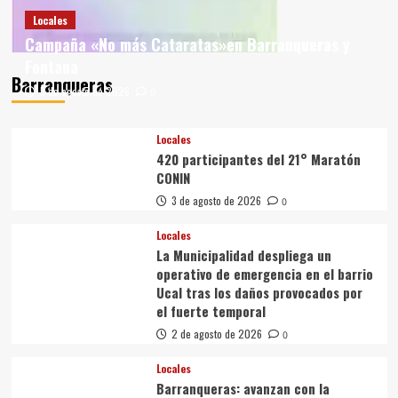
Locales
Campaña «No más Cataratas»en Barranqueras y
Fontana
Barranqueras
5 de agosto de 2026
0
Locales
420 participantes del 21° Maratón
CONIN
3 de agosto de 2026
0
Locales
La Municipalidad despliega un
operativo de emergencia en el barrio
Ucal tras los daños provocados por
el fuerte temporal
2 de agosto de 2026
0
Locales
Barranqueras: avanzan con la