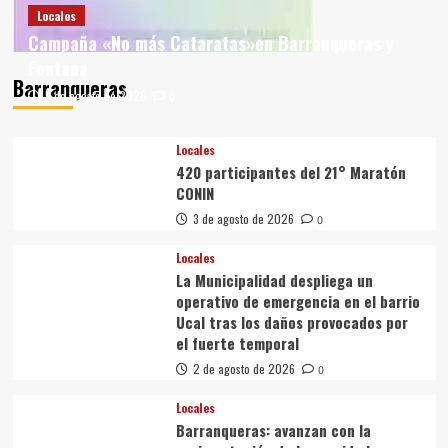
Locales
Campaña «No más Cataratas»en Barranqueras y
Fontana
Barranqueras
5 de agosto de 2026
0
Locales
420 participantes del 21° Maratón
CONIN
3 de agosto de 2026
0
Locales
La Municipalidad despliega un
operativo de emergencia en el barrio
Ucal tras los daños provocados por
el fuerte temporal
2 de agosto de 2026
0
Locales
Barranqueras: avanzan con la