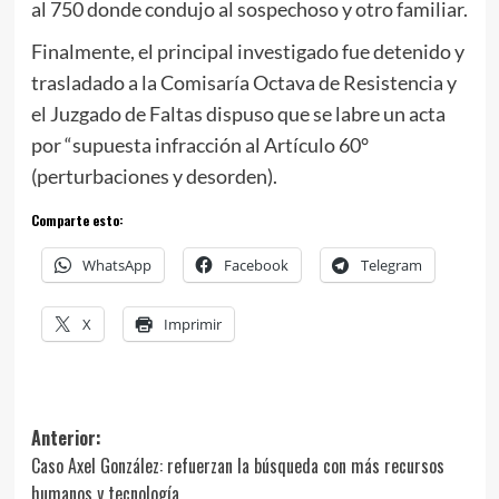
al 750 donde condujo al sospechoso y otro familiar.
Finalmente, el principal investigado fue detenido y
trasladado a la Comisaría Octava de Resistencia y
el Juzgado de Faltas dispuso que se labre un acta
por “supuesta infracción al Artículo 60°
(perturbaciones y desorden).
Comparte esto:
WhatsApp
Facebook
Telegram
X
Imprimir
Navegación
Anterior:
Caso Axel González: refuerzan la búsqueda con más recursos
de
humanos y tecnología