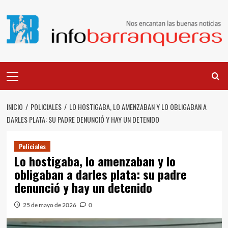
Saltar
al
contenido
Menú
principal
INICIO
POLICIALES
LO HOSTIGABA, LO AMENZABAN Y LO OBLIGABAN A
DARLES PLATA: SU PADRE DENUNCIÓ Y HAY UN DETENIDO
Policiales
Lo hostigaba, lo amenzaban y lo
obligaban a darles plata: su padre
denunció y hay un detenido
25 de mayo de 2026
0