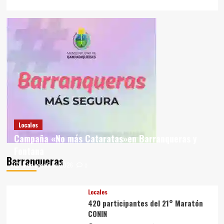
Locales
Campaña «No más Cataratas»en Barranqueras y
Fontana
Barranqueras
5 de agosto de 2026
0
Locales
420 participantes del 21° Maratón
CONIN