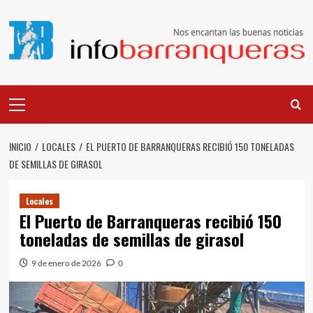
Saltar
al
contenido
Menú
principal
INICIO
LOCALES
EL PUERTO DE BARRANQUERAS RECIBIÓ 150 TONELADAS
DE SEMILLAS DE GIRASOL
Locales
El Puerto de Barranqueras recibió 150
toneladas de semillas de girasol
9 de enero de 2026
0