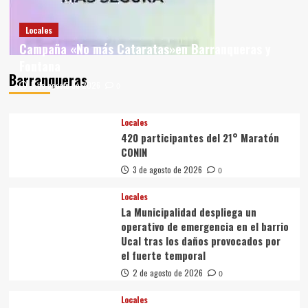
Locales
Campaña «No más Cataratas»en Barranqueras y
Fontana
Barranqueras
5 de agosto de 2026
0
Locales
420 participantes del 21° Maratón
CONIN
3 de agosto de 2026
0
Locales
La Municipalidad despliega un
operativo de emergencia en el barrio
Ucal tras los daños provocados por
el fuerte temporal
2 de agosto de 2026
0
Locales