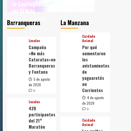
de Contingencia
por El Niño
6 de agosto de 2026
Barranqueras
La Manzana
0
Cuidado
Locales
Animal
Campaña
Por qué
«No más
aumentaron
Cataratas»en
los
Barranqueras
avistamientos
y Fontana
de
yaguaretés
5 de agosto
en
de 2026
Corrientes
0
4 de agosto
Locales
de 2026
420
0
participantes
del 21°
Cuidado
Animal
Maratón