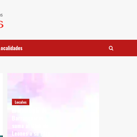
Localidades
Locales
El Municipio de
Barranqueras
suma al Club de
Leones a su Plan