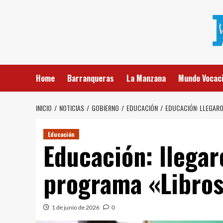
Saltar
al
contenido
Home
Barranqueras
La Manzana
Mundo Vocaci
INICIO
NOTICIAS
GOBIERNO
EDUCACIÓN
EDUCACIÓN: LLEGARO
Educación
Educación: llegar
programa «Libros
1 de junio de 2026
0