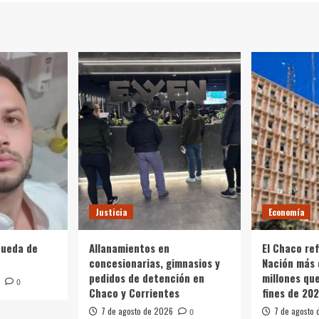
Justicia
Economía
queda de
Allanamientos en
El Chaco re
concesionarias, gimnasios y
Nación más 
pedidos de detención en
millones qu
0
Chaco y Corrientes
fines de 20
7 de agosto de 2026
7 de agosto
0