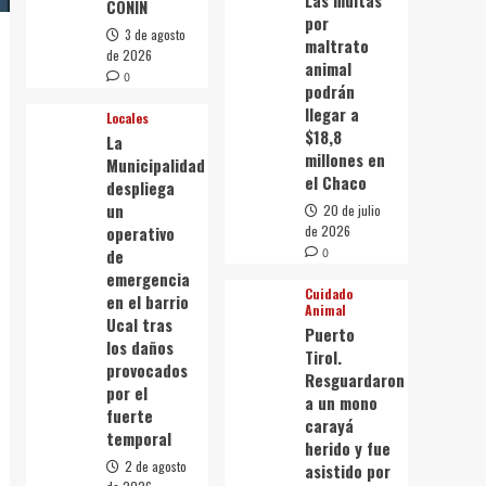
Las multas
CONIN
por
3 de agosto
maltrato
de 2026
animal
0
podrán
llegar a
Locales
$18,8
La
millones en
Municipalidad
el Chaco
despliega
un
20 de julio
operativo
de 2026
de
0
emergencia
Cuidado
en el barrio
Animal
Ucal tras
Puerto
los daños
Tirol.
provocados
Resguardaron
por el
a un mono
fuerte
carayá
temporal
herido y fue
2 de agosto
asistido por