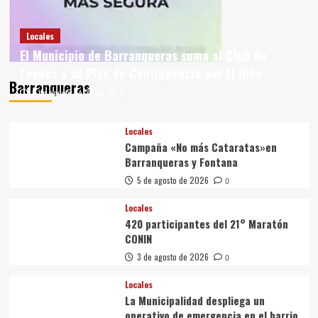
Locales
El Municipio de Barranqueras suma al Club de
Leones a su Plan de Contingencia por El Niño
Barranqueras
6 de agosto de 2026
0
Locales
Campaña «No más Cataratas»en
Barranqueras y Fontana
5 de agosto de 2026
0
Locales
420 participantes del 21° Maratón
CONIN
3 de agosto de 2026
0
Locales
La Municipalidad despliega un
operativo de emergencia en el barrio