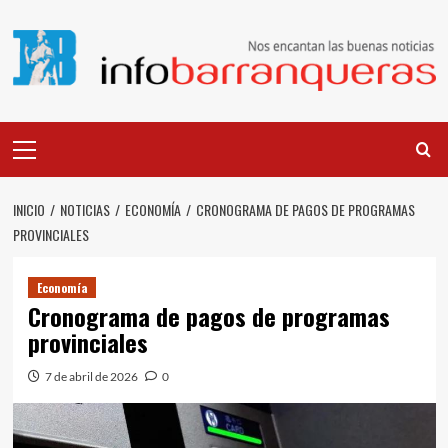
Saltar
al
contenido
Menú
principal
INICIO
NOTICIAS
ECONOMÍA
CRONOGRAMA DE PAGOS DE PROGRAMAS
PROVINCIALES
Economía
Cronograma de pagos de programas
provinciales
7 de abril de 2026
0