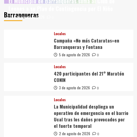
El Municipio de Barranqueras suma al Club de
Leones a su Plan de Contingencia por El Niño
Barranqueras
6 de agosto de 2026
0
Locales
Campaña «No más Cataratas»en
Barranqueras y Fontana
5 de agosto de 2026
0
Locales
420 participantes del 21° Maratón
CONIN
3 de agosto de 2026
0
Locales
La Municipalidad despliega un
operativo de emergencia en el barrio
Ucal tras los daños provocados por
el fuerte temporal
2 de agosto de 2026
0