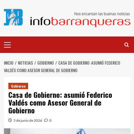
Saltar
al
contenido
Menú
principal
INICIO
NOTICIAS
GOBIERNO
CASA DE GOBIERNO: ASUMIÓ FEDERICO
VALDÉS COMO ASESOR GENERAL DE GOBIERNO
Gobierno
Casa de Gobierno: asumió Federico
Valdés como Asesor General de
Gobierno
5 de junio de 2026
0