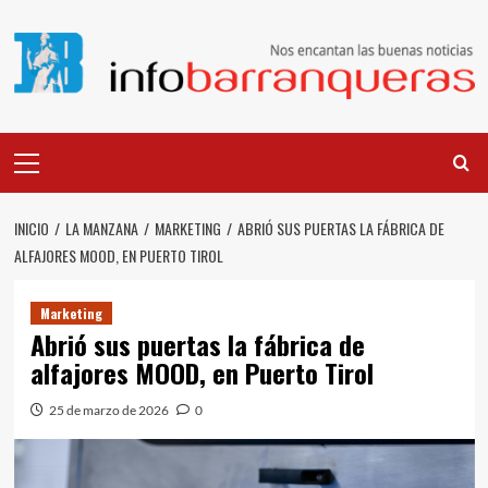
Saltar
al
contenido
Menú
principal
INICIO
LA MANZANA
MARKETING
ABRIÓ SUS PUERTAS LA FÁBRICA DE
ALFAJORES MOOD, EN PUERTO TIROL
Marketing
Abrió sus puertas la fábrica de
alfajores MOOD, en Puerto Tirol
25 de marzo de 2026
0