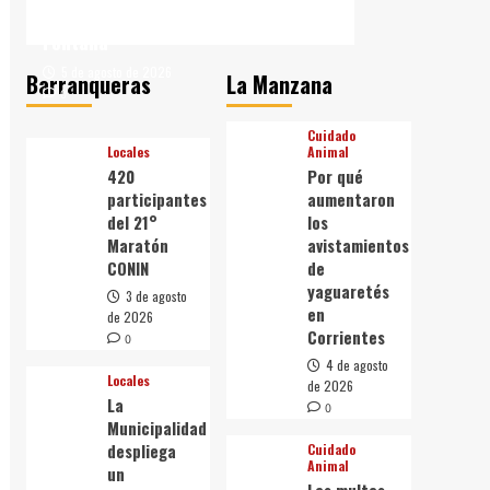
Barranqueras y
Fontana
5 de agosto de 2026
Barranqueras
La Manzana
0
Cuidado
Locales
Animal
420
Por qué
participantes
aumentaron
del 21°
los
Maratón
avistamientos
CONIN
de
yaguaretés
3 de agosto
en
de 2026
Corrientes
0
4 de agosto
Locales
de 2026
La
0
Municipalidad
despliega
Cuidado
Animal
un