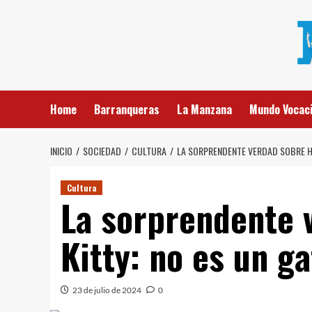
Saltar
al
contenido
Home
Barranqueras
La Manzana
Mundo Vocaci
INICIO
SOCIEDAD
CULTURA
LA SORPRENDENTE VERDAD SOBRE HE
Cultura
La sorprendente 
Kitty: no es un ga
23 de julio de 2024
0