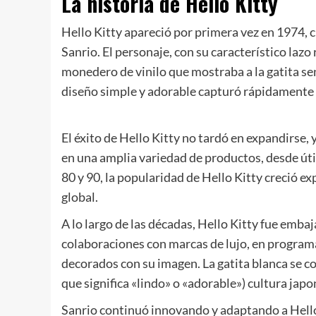
La historia de Hello Kitty
Hello Kitty apareció por primera vez en 1974, 
Sanrio. El personaje, con su característico lazo
monedero de vinilo que mostraba a la gatita sen
diseño simple y adorable capturó rápidamente l
El éxito de Hello Kitty no tardó en expandirse, 
en una amplia variedad de productos, desde úti
80 y 90, la popularidad de Hello Kitty creció e
global.
A lo largo de las décadas, Hello Kitty fue embaj
colaboraciones con marcas de lujo, en programas
decorados con su imagen. La gatita blanca se co
que significa «lindo» o «adorable») cultura jap
Sanrio continuó innovando y adaptando a Hello 