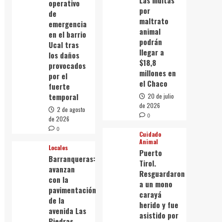
Las multas
operativo
por
de
maltrato
emergencia
animal
en el barrio
podrán
Ucal tras
llegar a
los daños
$18,8
provocados
millones en
por el
el Chaco
fuerte
temporal
20 de julio
de 2026
2 de agosto
0
de 2026
0
Cuidado
Animal
Locales
Puerto
Barranqueras:
Tirol.
avanzan
Resguardaron
con la
a un mono
pavimentación
carayá
de la
herido y fue
avenida Las
asistido por
Piedras