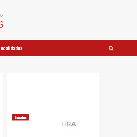
Localidades
Locales
Campaña «No más
Cataratas»en