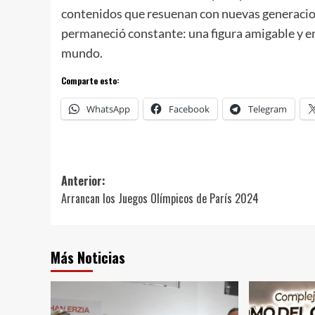
contenidos que resuenan con nuevas generacion
permaneció constante: una figura amigable y en
mundo.
Comparte esto:
WhatsApp
Facebook
Telegram
Navegación
Anterior:
Arrancan los Juegos Olímpicos de París 2024
de
entradas
Más Noticias