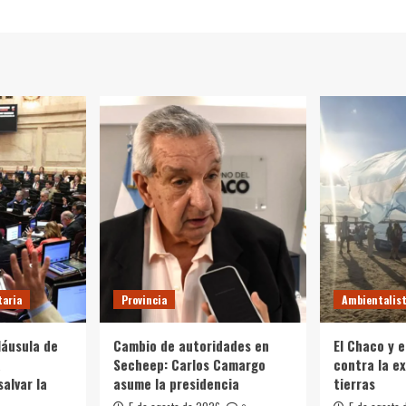
taria
Provincia
Ambientalis
láusula de
Cambio de autoridades en
El Chaco y e
a
Secheep: Carlos Camargo
contra la e
alvar la
asume la presidencia
tierras