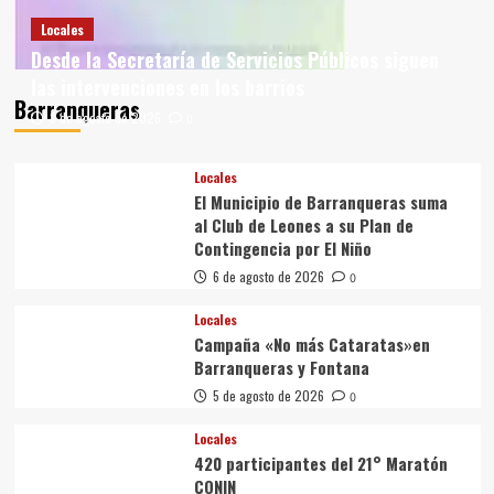
Locales
Desde la Secretaría de Servicios Públicos siguen
las intervenciones en los barrios
Barranqueras
8 de agosto de 2026
0
Locales
El Municipio de Barranqueras suma
al Club de Leones a su Plan de
Contingencia por El Niño
6 de agosto de 2026
0
Locales
Campaña «No más Cataratas»en
Barranqueras y Fontana
5 de agosto de 2026
0
Locales
420 participantes del 21° Maratón
CONIN