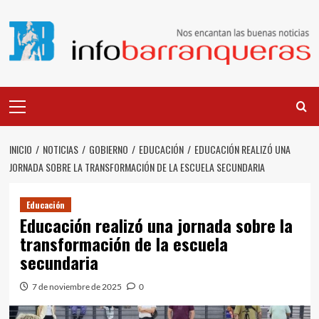
Saltar
al
contenido
Menú
principal
INICIO
NOTICIAS
GOBIERNO
EDUCACIÓN
EDUCACIÓN REALIZÓ UNA
JORNADA SOBRE LA TRANSFORMACIÓN DE LA ESCUELA SECUNDARIA
Educación
Educación realizó una jornada sobre la
transformación de la escuela
secundaria
7 de noviembre de 2025
0