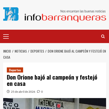
Saltar
al
contenido
Menú
principal
INICIO
NOTICIAS
DEPORTES
DON ORIONE BAJÓ AL CAMPEÓN Y FESTEJÓ EN
CASA
Deportes
Don Orione bajó al campeón y festejó
en casa
25 de abril de 2026
0