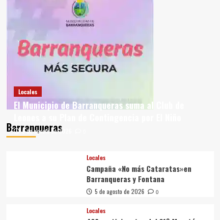
Locales
El Municipio de Barranqueras suma al Club de
Leones a su Plan de Contingencia por El Niño
Barranqueras
6 de agosto de 2026
0
Locales
Campaña «No más Cataratas»en
Barranqueras y Fontana
5 de agosto de 2026
0
Locales