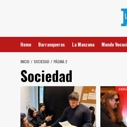
Saltar
al
contenido
Home
Barranqueras
La Manzana
Mundo Vocaci
INICIO
SOCIEDAD
PÁGINA 2
Sociedad