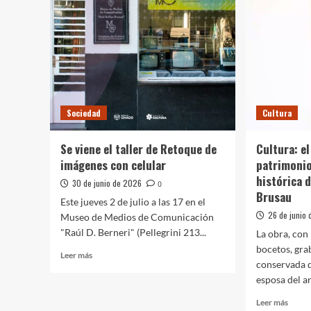
Cultural
julio
de
estre
la
«Imag
Bienal
Mund
del
en
Chaco
el
2026
Compl
Guido
Sociedad
Cultura
Miran
Se viene el taller de Retoque de
Cultura: e
imágenes con celular
patrimonio
histórica d
30 de junio de 2026
0
Brusau
Este jueves 2 de julio a las 17 en el
26 de junio
Museo de Medios de Comunicación
"Raúl D. Berneri" (Pellegrini 213...
La obra, con
bocetos, gra
Leer
Leer más
conservada d
más
esposa del art
sobre
Se
Leer
Leer más
viene