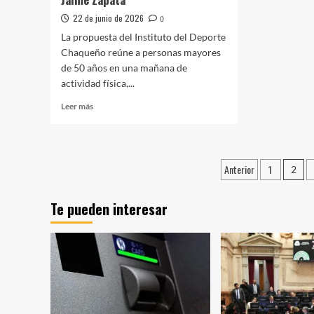
22 de junio de 2026
0
La propuesta del Instituto del Deporte
Chaqueño reúne a personas mayores
de 50 años en una mañana de
actividad física,...
Leer
Leer más
más
sobre
Adultos
Mayores
Paginació
Anterior
1
2
viven
de
la
previa
Te pueden interesar
entradas
albiceleste
en
el
Polideportivo
Jaime
Zapata