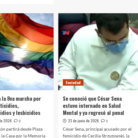
sobre
Abren
la
a:
inscripción
gratuita
A
para
pora
escuelas
y
organizaciones
monio
que
quieran
ción
asistir
ica
a
«Imago
a
Sociedad
mundi»
u
 la 8va marcha por
Se conoció que César Sena
ticidios,
estuvo internado en Salud
idios y lesbicidios
Mental y ya regresó al penal
 de 2026
23 de junio de 2026
0
0
ión partirá desde Plaza
César Sena, principal acusado por el
 la Casa por la Memoria
femicidio de Cecilia Strzyzowski, la