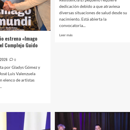
dedicación debido a que atraviesa
diversas situaciones de salud desde su
nacimiento. Está abierta la
convocatoria...
Leer
Leer más
ulio estrena «Imago
más
el Complejo Guido
sobre
Nueva
convocatoria
e 2026
0
para
ita por Gladys Gómez y
adoptar
un
 José Luis Valenzuela
niño
n elenco de artistas
de
..
2
años