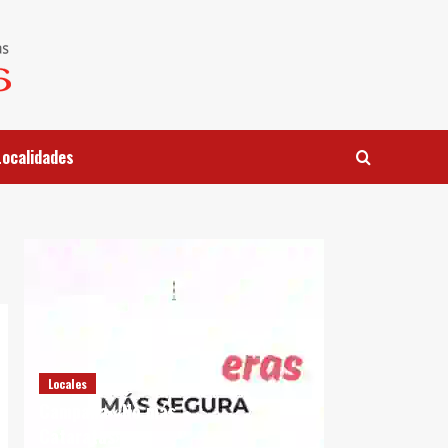
Localidades
Locales
Campaña «No más
Cataratas»en