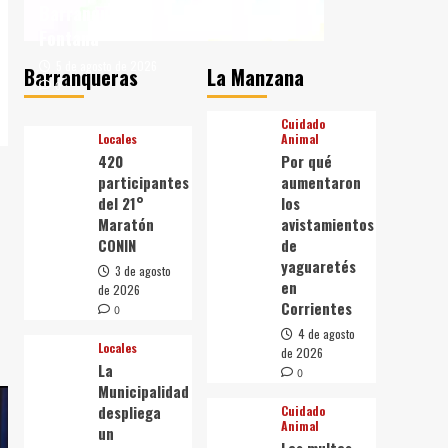
Barranqueras y
Fontana
5 de agosto de 2026
Barranqueras
La Manzana
0
Cuidado
Locales
Animal
420
Por qué
participantes
aumentaron
del 21°
los
Maratón
avistamientos
CONIN
de
yaguaretés
3 de agosto
en
de 2026
Corrientes
0
4 de agosto
Locales
de 2026
La
0
Municipalidad
despliega
Cuidado
Animal
un