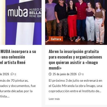
na
o
i»
ejo
Cultura
da
l MUBA incorpora a su
Abren la inscripción gratuita
 una colección
para escuelas y organizaciones
el artista René
que quieran asistir a «Imago
mundi»
 de 2026
25 de junio de 2026
0
0
 más de 70 pinturas,
El próximo 3 de julio se estrenará en
bados y documentos, fue
el Guido Miranda la obra Ímago, una
urante décadas por la
coproducción entre el Instituto de...
ista....
Leer
Leer más
más