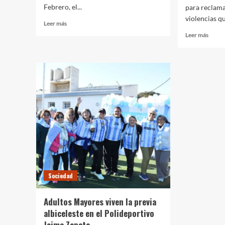
Febrero, el...
para reclamar
violencias qu
Leer
Leer más
más
Leer
Leer más
sobre
más
Invitan
sobre
a
Conv
la
a
inauguración
la
del
8va
Parque
march
Urbano
por
2
los
de
trasve
Febrero
transf
y
lesbic
Sociedad
Adultos Mayores viven la previa
albiceleste en el Polideportivo
Jaime Zapata