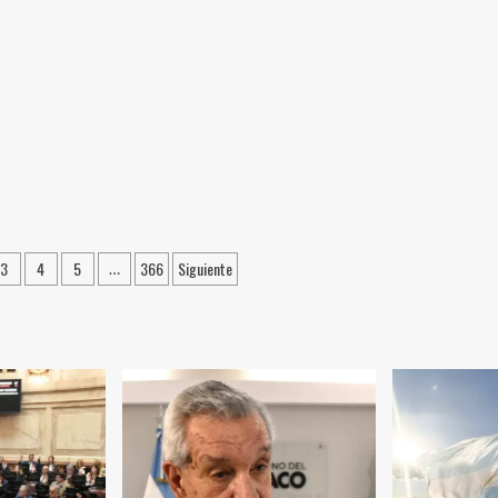
n
3
4
5
366
Siguiente
…