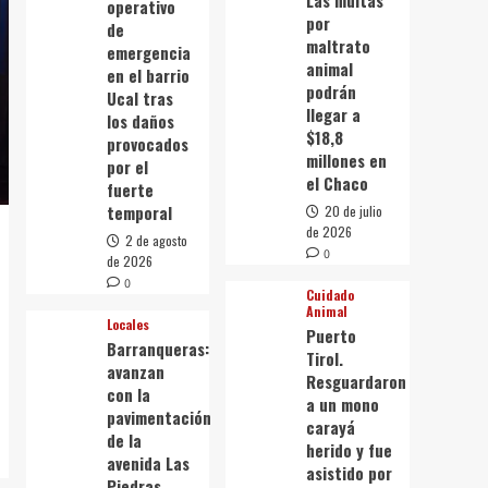
Las multas
operativo
por
de
maltrato
emergencia
animal
en el barrio
podrán
Ucal tras
llegar a
los daños
$18,8
provocados
millones en
por el
el Chaco
fuerte
temporal
20 de julio
de 2026
2 de agosto
0
de 2026
0
Cuidado
Animal
Locales
Puerto
Barranqueras:
Tirol.
avanzan
Resguardaron
con la
a un mono
pavimentación
carayá
de la
herido y fue
avenida Las
asistido por
Piedras