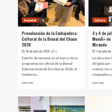
Sociedad
Cultura
Preselección de la Embajadora
3 y 4 de j
Cultural de la Bienal del Chaco
Mundi» en 
2026
Miranda
10 de julio de 2026
1 de julio d
0
Este fin de semana, en el marco de la
La obra escr
programación oficial de la Bienal
dirigida por
Internacional de Esculturas 2026, el
cuenta con u
Gobierno...
chaqueños y.
Leer
Leer
Leer más
Leer más
más
más
sobre
sobre
Preselección
3
de
y
la
4
Embajadora
de