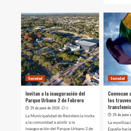
más
el
sobre
taller
Cultur
de
el
Retoque
MUB
de
incor
imágenes
a
con
su
celular
patri
una
colec
histór
del
artist
Sociedad
Sociedad
René
Brusa
Invitan a la inauguración del
Convocan a
Parque Urbano 2 de Febrero
los trasves
transfemic
25 de junio de 2026
0
25 de junio
La Municipalidad de Resistencia invita
a la comunidad a asistir a la
La movilizac
inauguración del Parque Urbano 2 de
España hacia