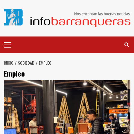
Saltar
al
contenido
Menú
principal
INICIO
SOCIEDAD
EMPLEO
Empleo