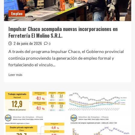
Empleo
Impulsar Chaco acompaña nuevas incorporaciones en
Ferretería El Molino S.R.L.
2 de junio de 2026
0
A través del programa Impulsar Chaco, el Gobierno provincial
continúa promoviendo la generación de empleo formal y
fortaleciendo el vínculo...
Leer
Leer más
más
sobre
Impulsar
Chaco
acompaña
nuevas
incorporaciones
en
Ferretería
El