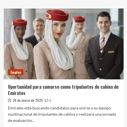
sobre
Impulsar
chaco
|
Finalizó
la
capacitación
«Tu
primer
empleo»
y
se
los
Empleo
incorporó
a
la
Oportunidad para sumarse como tripulantes de cabina de
bolsa
Emirates
de
trabajo
26 de marzo de 2025
0
Emirates está buscando candidatos para unirse a su equipo
multinacional de tripulantes de cabina y realizará una jornada
de evaluación...