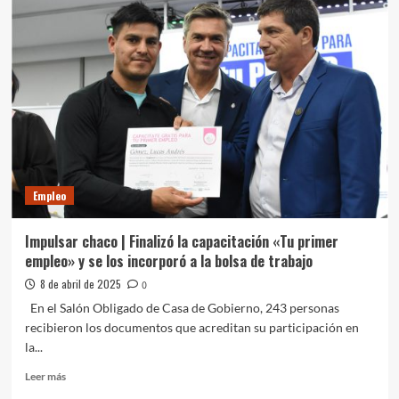
2026:
cómo
postularse
para
ser
voluntario
en
Estados
Unidos,
México
o
Empleo
Canadá
Impulsar chaco | Finalizó la capacitación «Tu primer
empleo» y se los incorporó a la bolsa de trabajo
8 de abril de 2025
0
En el Salón Obligado de Casa de Gobierno, 243 personas
recibieron los documentos que acreditan su participación en
la...
Leer
Leer más
más