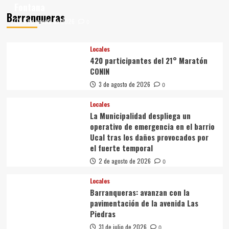
Fontana
Barranqueras
5 de agosto de 2026
0
Locales
420 participantes del 21° Maratón
CONIN
3 de agosto de 2026
0
Locales
La Municipalidad despliega un
operativo de emergencia en el barrio
Ucal tras los daños provocados por
el fuerte temporal
2 de agosto de 2026
0
Locales
Barranqueras: avanzan con la
pavimentación de la avenida Las
Piedras
31 de julio de 2026
0