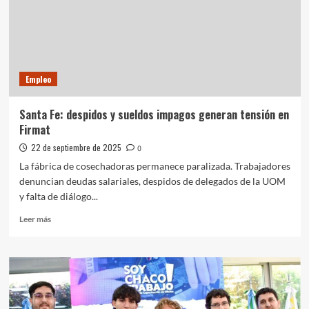
evolución
del
empleo
registrado
en
Argentina
Empleo
y
Chaco
Santa Fe: despidos y sueldos impagos generan tensión en
Firmat
22 de septiembre de 2025
0
La fábrica de cosechadoras permanece paralizada. Trabajadores
denuncian deudas salariales, despidos de delegados de la UOM
y falta de diálogo...
Leer
Leer más
más
sobre
Santa
Fe:
despidos
y
sueldos