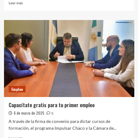
Leer
Leer más
más
sobre
Oportunidad
para
sumarse
como
tripulantes
de
cabina
de
Emirates
Empleo
Capacítate gratis para tu primer empleo
6 de marzo de 2025
0
A través de la firma de convenio para dictar cursos de
formación, el programa Impulsar Chaco y la Cámara de...
Leer