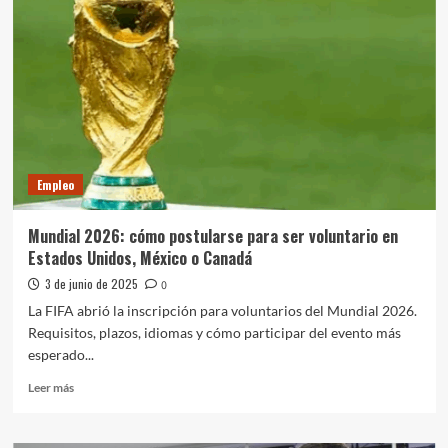
Chaco
lanzó
un
curso
de
reparación
de
equipos
informáticos
Empleo
Mundial 2026: cómo postularse para ser voluntario en
Estados Unidos, México o Canadá
3 de junio de 2025
0
La FIFA abrió la inscripción para voluntarios del Mundial 2026.
Requisitos, plazos, idiomas y cómo participar del evento más
esperado...
Leer
Leer más
más
sobre
Mundial