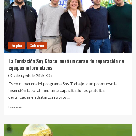
impagos
generan
tensión
en
Firmat
Empleo
Gobierno
La Fundación Soy Chaco lanzó un curso de reparación de
equipos informáticos
7 de agosto de 2025
0
Es en el marco del programa Soy Trabajo, que promueve la
inserción laboral mediante capacitaciones gratuitas
certificadas en distintos rubros....
Leer
Leer más
más
sobre
La
Fundación
Soy