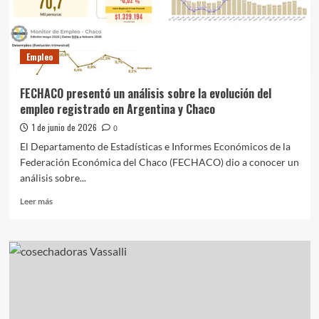
Molino
S.R.L.
Empleo
FECHACO presentó un análisis sobre la evolución del
empleo registrado en Argentina y Chaco
1 de junio de 2026
0
El Departamento de Estadísticas e Informes Económicos de la
Federación Económica del Chaco (FECHACO) dio a conocer un
análisis sobre...
Leer
Leer más
más
sobre
FECHACO
presentó
un
análisis
sobre
la