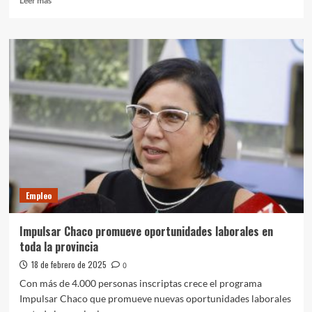
Leer más
más
sobre
Capacítate
gratis
para
tu
primer
empleo
Empleo
Impulsar Chaco promueve oportunidades laborales en
toda la provincia
18 de febrero de 2025
0
Con más de 4.000 personas inscriptas crece el programa
Impulsar Chaco que promueve nuevas oportunidades laborales