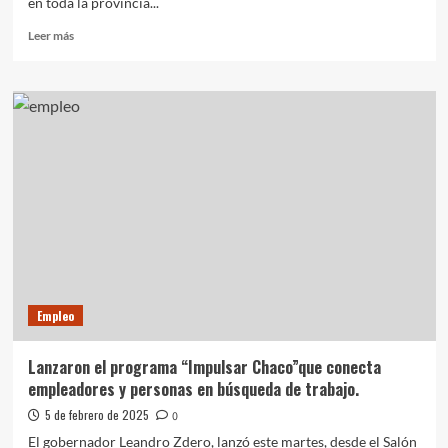
en toda la provincia...
Leer
Leer más
más
sobre
Impulsar
Chaco
promueve
oportunidades
laborales
en
toda
la
provincia
Empleo
Lanzaron el programa “Impulsar Chaco”que conecta
empleadores y personas en búsqueda de trabajo.
5 de febrero de 2025
0
El gobernador Leandro Zdero, lanzó este martes, desde el Salón