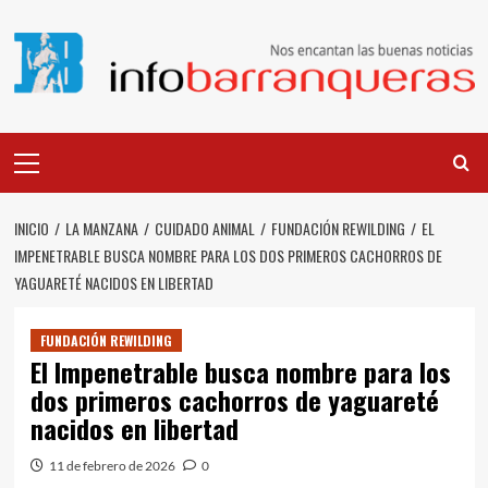
Saltar
al
contenido
Menú
principal
INICIO
LA MANZANA
CUIDADO ANIMAL
FUNDACIÓN REWILDING
EL
IMPENETRABLE BUSCA NOMBRE PARA LOS DOS PRIMEROS CACHORROS DE
YAGUARETÉ NACIDOS EN LIBERTAD
FUNDACIÓN REWILDING
El Impenetrable busca nombre para los
dos primeros cachorros de yaguareté
nacidos en libertad
11 de febrero de 2026
0