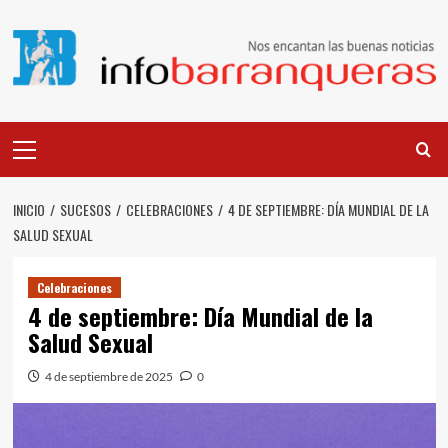
Saltar
al
contenido
Menú
principal
INICIO
SUCESOS
CELEBRACIONES
4 DE SEPTIEMBRE: DÍA MUNDIAL DE LA
SALUD SEXUAL
Celebraciones
4 de septiembre: Día Mundial de la
Salud Sexual
4 de septiembre de 2025
0