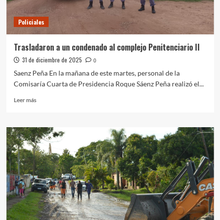
Policiales
Trasladaron a un condenado al complejo Penitenciario II
31 de diciembre de 2025
0
Saenz Peña En la mañana de este martes, personal de la
Comisaría Cuarta de Presidencia Roque Sáenz Peña realizó el...
Leer
Leer más
más
sobre
Trasladaron
a
un
condenado
al
complejo
Penitenciario
II