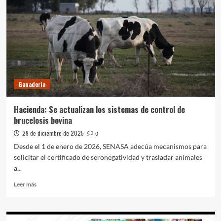
posicionamiento
nacional
a
base
de
buenos
resultados
Ganadería
Hacienda: Se actualizan los sistemas de control de
brucelosis bovina
29 de diciembre de 2025
0
Desde el 1 de enero de 2026, SENASA adecúa mecanismos para
solicitar el certificado de seronegatividad y trasladar animales
a...
Leer
Leer más
más
sobre
Hacienda:
Se