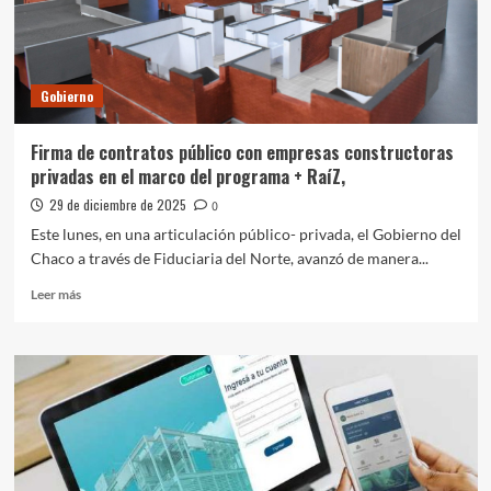
tras
las
lluvias
Gobierno
Firma de contratos público con empresas constructoras
privadas en el marco del programa + RaíZ,
29 de diciembre de 2025
0
Este lunes, en una articulación público- privada, el Gobierno del
Chaco a través de Fiduciaria del Norte, avanzó de manera...
Leer
Leer más
más
sobre
Firma
de
contratos
público
con
empresas
constructoras