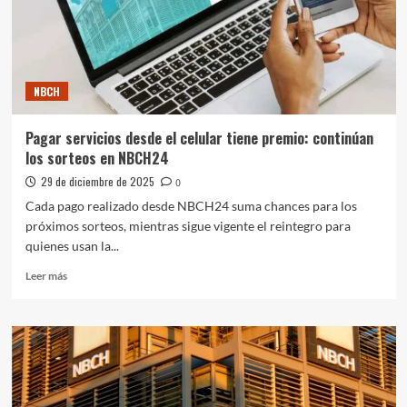
privadas
en
el
marco
del
NBCH
programa
+
RaíZ,
Pagar servicios desde el celular tiene premio: continúan
los sorteos en NBCH24
29 de diciembre de 2025
0
Cada pago realizado desde NBCH24 suma chances para los
próximos sorteos, mientras sigue vigente el reintegro para
quienes usan la...
Leer
Leer más
más
sobre
Pagar
servicios
desde
el
celular