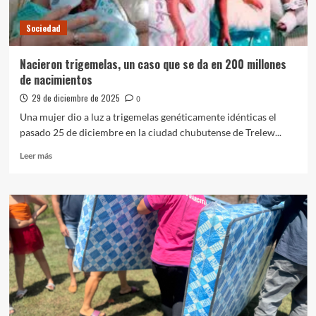
para
Corrientes
Sociedad
Nacieron trigemelas, un caso que se da en 200 millones
de nacimientos
29 de diciembre de 2025
0
Una mujer dio a luz a trigemelas genéticamente idénticas el
pasado 25 de diciembre en la ciudad chubutense de Trelew...
Leer
Leer más
más
sobre
Nacieron
trigemelas,
un
caso
que
se
da
en
200
millones