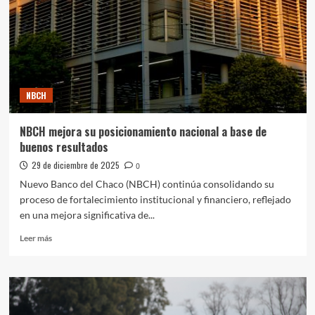
tiene
premio:
continúan
los
sorteos
en
NBCH24
NBCH
NBCH mejora su posicionamiento nacional a base de
buenos resultados
29 de diciembre de 2025
0
Nuevo Banco del Chaco (NBCH) continúa consolidando su
proceso de fortalecimiento institucional y financiero, reflejado
en una mejora significativa de...
Leer
Leer más
más
sobre
NBCH
mejora
su