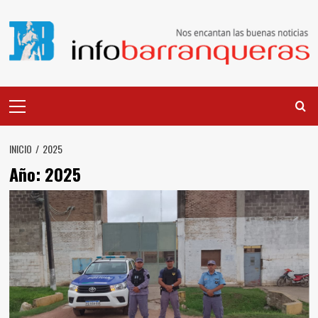
Saltar
al
contenido
Menú
principal
INICIO
2025
Año:
2025