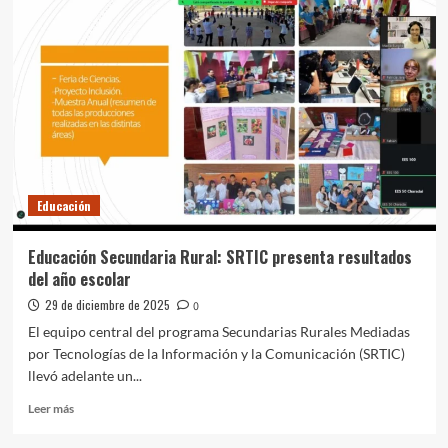
actualizan
los
sistemas
de
control
de
brucelosis
bovina
Educación
Educación Secundaria Rural: SRTIC presenta resultados
del año escolar
29 de diciembre de 2025
0
El equipo central del programa Secundarias Rurales Mediadas
por Tecnologías de la Información y la Comunicación (SRTIC)
llevó adelante un...
Leer
Leer más
más
sobre