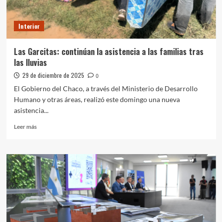
de
nacimientos
Interior
Las Garcitas: continúan la asistencia a las familias tras
las lluvias
29 de diciembre de 2025
0
El Gobierno del Chaco, a través del Ministerio de Desarrollo
Humano y otras áreas, realizó este domingo una nueva
asistencia...
Leer
Leer más
más
sobre
Las
Garcitas:
continúan
la
asistencia
a
las
familias