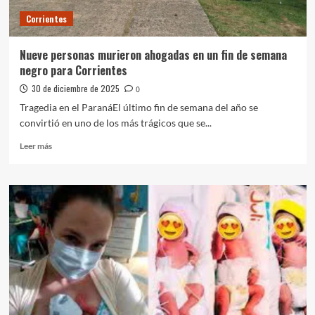
Corrientes
Nueve personas murieron ahogadas en un fin de semana
negro para Corrientes
30 de diciembre de 2025
0
Tragedia en el ParanáEl último fin de semana del año se
convirtió en uno de los más trágicos que se...
Leer
Leer más
más
sobre
Nueve
personas
murieron
ahogadas
en
un
fin
de
semana
negro