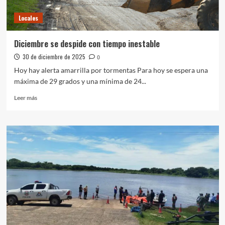
Locales
Diciembre se despide con tiempo inestable
30 de diciembre de 2025
0
Hoy hay alerta amarrilla por tormentas Para hoy se espera una
máxima de 29 grados y una mínima de 24...
Leer
Leer más
más
sobre
Diciembre
se
despide
con
tiempo
inestable