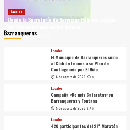
Locales
Desde la Secretaría de Servicios Públicos siguen
las intervenciones en los barrios
Barranqueras
8 de agosto de 2026
0
Locales
El Municipio de Barranqueras suma
al Club de Leones a su Plan de
Contingencia por El Niño
6 de agosto de 2026
0
Locales
Campaña «No más Cataratas»en
Barranqueras y Fontana
5 de agosto de 2026
0
Locales
420 participantes del 21° Maratón