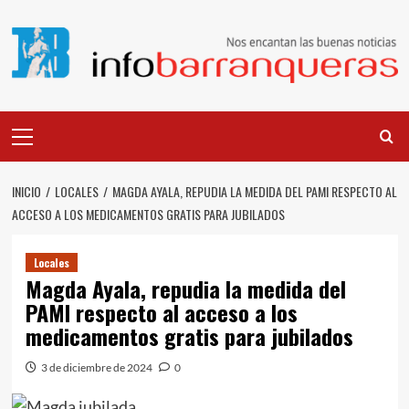
Saltar
al
contenido
Menú
principal
INICIO
LOCALES
MAGDA AYALA, REPUDIA LA MEDIDA DEL PAMI RESPECTO AL
ACCESO A LOS MEDICAMENTOS GRATIS PARA JUBILADOS
Locales
Magda Ayala, repudia la medida del
PAMI respecto al acceso a los
medicamentos gratis para jubilados
3 de diciembre de 2024
0