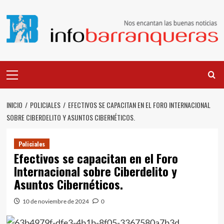
Saltar
al
contenido
Menú
principal
INICIO
POLICIALES
EFECTIVOS SE CAPACITAN EN EL FORO INTERNACIONAL
SOBRE CIBERDELITO Y ASUNTOS CIBERNÉTICOS.
Policiales
Efectivos se capacitan en el Foro
Internacional sobre Ciberdelito y
Asuntos Cibernéticos.
10 de noviembre de 2024
0