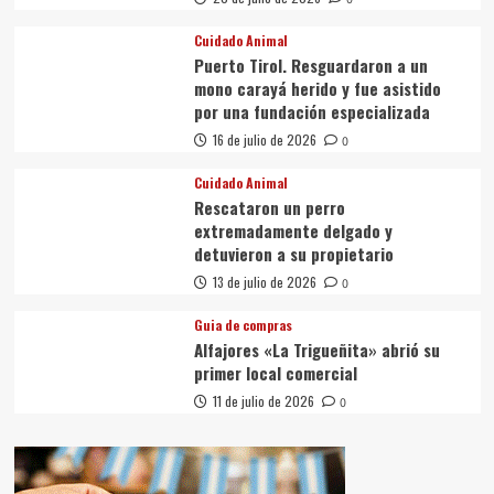
Cuidado Animal
Puerto Tirol. Resguardaron a un
mono carayá herido y fue asistido
por una fundación especializada
16 de julio de 2026
0
Cuidado Animal
Rescataron un perro
extremadamente delgado y
detuvieron a su propietario
13 de julio de 2026
0
Guia de compras
Alfajores «La Trigueñita» abrió su
primer local comercial
11 de julio de 2026
0