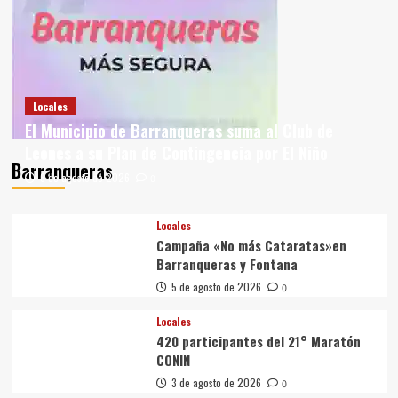
Locales
El Municipio de Barranqueras suma al Club de
Leones a su Plan de Contingencia por El Niño
Barranqueras
6 de agosto de 2026
0
Locales
Campaña «No más Cataratas»en
Barranqueras y Fontana
5 de agosto de 2026
0
Locales
420 participantes del 21° Maratón
CONIN
3 de agosto de 2026
0