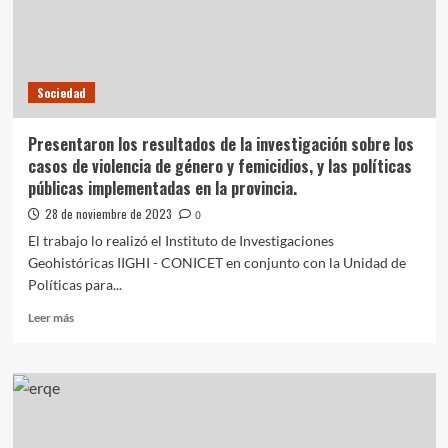
Ihor
Tkachivskyi
Sociedad
Presentaron los resultados de la investigación sobre los
casos de violencia de género y femicidios, y las políticas
públicas implementadas en la provincia.
28 de noviembre de 2023
0
El trabajo lo realizó el Instituto de Investigaciones
Geohistóricas IIGHI - CONICET en conjunto con la Unidad de
Políticas para...
Leer
Leer más
más
sobre
Presentaron
los
resultados
de
la