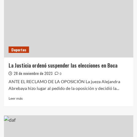
tachas
de
inscripción
a
interinatos
y
suplencias
2024
Deportes
para
bibliotecarios
y
La Justicia ordenó suspender las elecciones en Boca
bibliotecarias
28 de noviembre de 2023
0
ANTE EL RECLAMO DE LA OPOSICIÓN La jueza Alejandra
Abrebaya hizo lugar al pedido de la oposición y decidió la...
Leer
Leer más
más
sobre
La
Justicia
ordenó
suspender