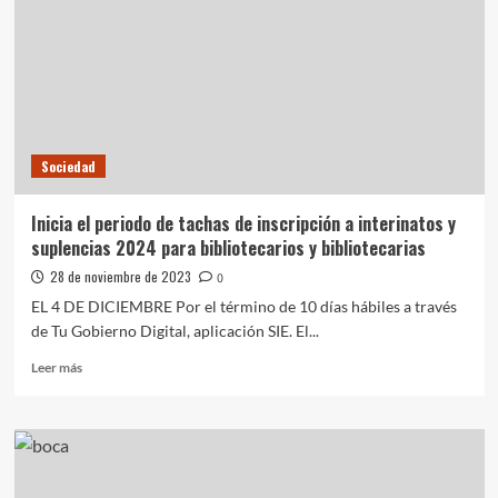
investigación
sobre
los
casos
de
violencia
de
Sociedad
género
y
femicidios,
Inicia el periodo de tachas de inscripción a interinatos y
y
suplencias 2024 para bibliotecarios y bibliotecarias
las
políticas
28 de noviembre de 2023
0
públicas
EL 4 DE DICIEMBRE Por el término de 10 días hábiles a través
implementadas
de Tu Gobierno Digital, aplicación SIE. El...
en
la
Leer
Leer más
provincia.
más
sobre
Inicia
el
periodo
de