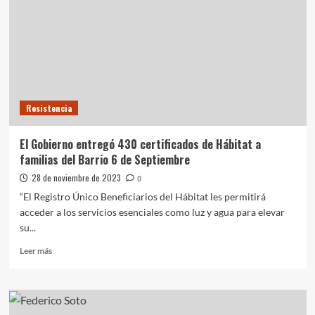
las
elecciones
en
Boca
Resistencia
El Gobierno entregó 430 certificados de Hábitat a
familias del Barrio 6 de Septiembre
28 de noviembre de 2023
0
“El Registro Único Beneficiarios del Hábitat les permitirá
acceder a los servicios esenciales como luz y agua para elevar
su...
Leer
Leer más
más
sobre
El
Gobierno