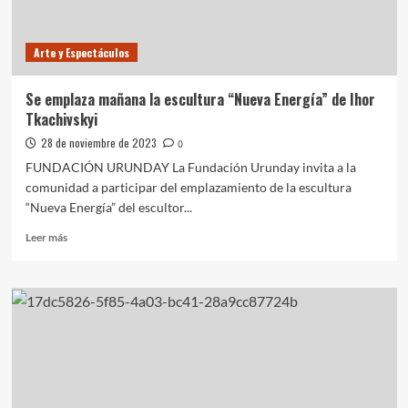
de
las
Personas
Arte y Espectáculos
con
Discapacidad
Se emplaza mañana la escultura “Nueva Energía” de Ihor
Tkachivskyi
28 de noviembre de 2023
0
FUNDACIÓN URUNDAY La Fundación Urunday invita a la
comunidad a participar del emplazamiento de la escultura
“Nueva Energía” del escultor...
Leer
Leer más
más
sobre
Se
emplaza
mañana
la
escultura
“Nueva
Energía”
de