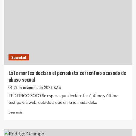
entregó
430
certificados
de
Hábitat
a
familias
del
Barrio
6
Sociedad
de
Septiembre
Este martes declara el periodista correntino acusado de
abuso sexual
28 de noviembre de 2023
0
FEDERICO SOTO Se espera que declare la séptima y última
testigo vía web, debido a que en la jornada del...
Leer
Leer más
más
sobre
Este
martes