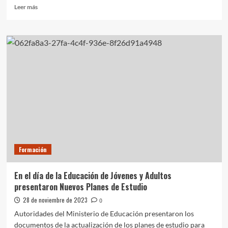
Leer
Leer más
más
sobre
Natalia
Valussi
fue
reconocida
como
la
labor
más
destacada
en
la
erradicación
Formación
de
la
violencia
En el día de la Educación de Jóvenes y Adultos
de
presentaron Nuevos Planes de Estudio
género
28 de noviembre de 2023
0
Autoridades del Ministerio de Educación presentaron los
documentos de la actualización de los planes de estudio para