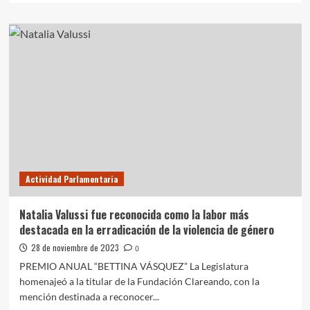
sobre
«El
Presupuesto
2024
garantiza
el
correcto
funcionamiento
de
las
instituciones
y
financiamiento
Actividad Parlamentaria
a
70
municipios”
Natalia Valussi fue reconocida como la labor más
destacada en la erradicación de la violencia de género
28 de noviembre de 2023
0
PREMIO ANUAL “BETTINA VÁSQUEZ” La Legislatura
homenajeó a la titular de la Fundación Clareando, con la
mención destinada a reconocer...