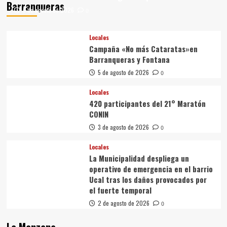
Barranqueras
6 de agosto de 2026
0
Locales
Campaña «No más Cataratas»en
Barranqueras y Fontana
5 de agosto de 2026
0
Locales
420 participantes del 21° Maratón
CONIN
3 de agosto de 2026
0
Locales
La Municipalidad despliega un
operativo de emergencia en el barrio
Ucal tras los daños provocados por
el fuerte temporal
2 de agosto de 2026
0
La Manzana