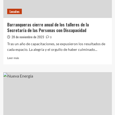
Locales
Barranqueras cierre anual de los talleres de la
Secretaría de las Personas con Discapacidad
28 de noviembre de 2023
0
Tras un año de capacitaciones, se expusieron los resultados de
cada espacio. La alegría y el orgullo de haber culminado...
Leer
Leer más
más
sobre
Barranqueras
cierre
anual
de
los
talleres
de
la
Secretaría